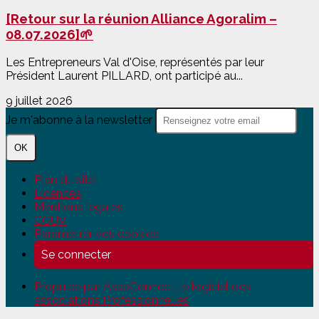
[Retour sur la réunion Alliance Agoralim –
08.07.2026]🌱
Les Entrepreneurs Val d'Oise, représentés par leur
Président Laurent PILLARD, ont participé au...
9 juillet 2026
Je m'abonne à la newsletter
OK
Plan du site
Licences
Mentions légales
CGUV
Paramétrer vos cookies
Se connecter
Propulsé par AssoConnect, le logiciel des
associations Professionnelles