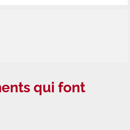
nents qui
font