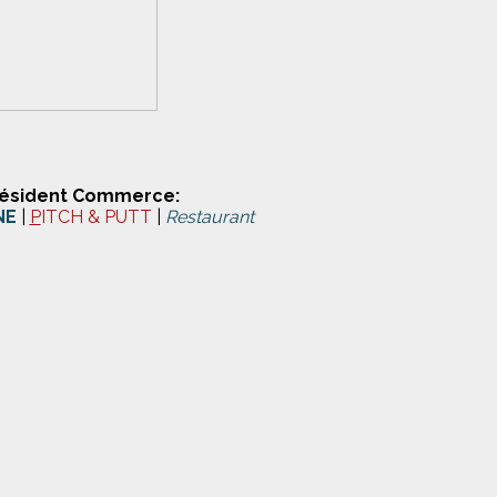
résident Commerce:
NE
|
P
ITCH & PUTT
|
Restaurant