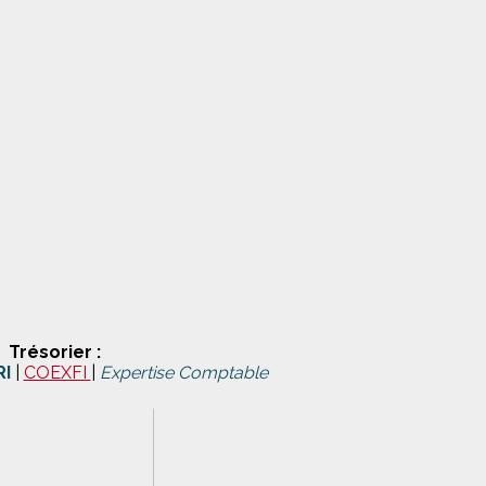
Trésorier :
RI
|
COEXFI
|
Expertise Comptable