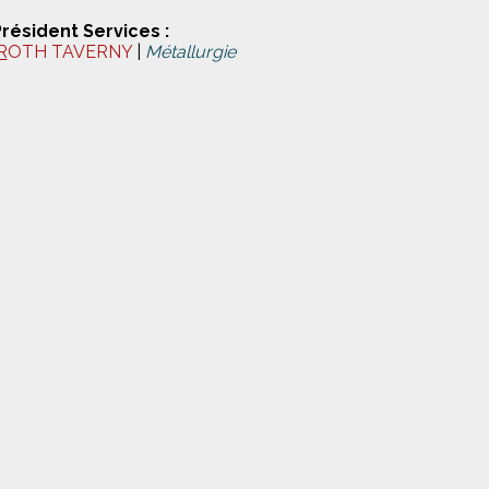
résident Services :
R
OTH TAVERNY
|
Métallurgie