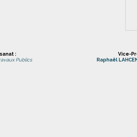
sanat :
Vice-P
ravaux Publics
Raphaël LAHCE