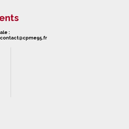
ents
le :
contact@cpme95.fr