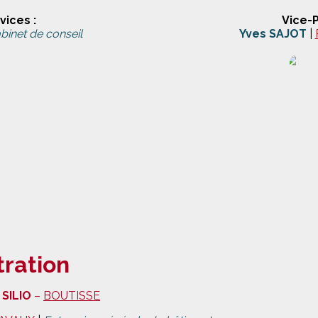
vices :
Vice-P
binet de conseil
Yves SAJOT
|
tration
 SILIO
–
BOUTISSE