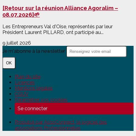
[Retour sur la réunion Alliance Agoralim –
08.07.2026]🌱
Les Entrepreneurs Val d'Oise, représentés par leur
Président Laurent PILLARD, ont participé au...
9 juillet 2026
Je m'abonne à la newsletter
OK
Plan du site
Licences
Mentions légales
CGUV
Paramétrer vos cookies
Se connecter
Propulsé par AssoConnect, le logiciel des
associations Professionnelles