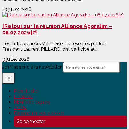
10 juillet 2026
[Retour sur la réunion Alliance Agoralim –
08.07.2026]🌱
Les Entrepreneurs Val d'Oise, représentés par leur
Président Laurent PILLARD, ont participé au...
9 juillet 2026
Je m'abonne à la newsletter
OK
Plan du site
Licences
Mentions légales
CGUV
Paramétrer vos cookies
Se connecter