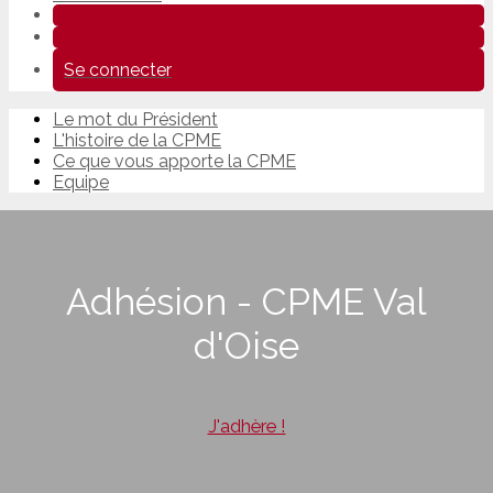
Se connecter
Le mot du Président
L'histoire de la CPME
Ce que vous apporte la CPME
Equipe
Adhésion - CPME Val
d'Oise
J'adhère !