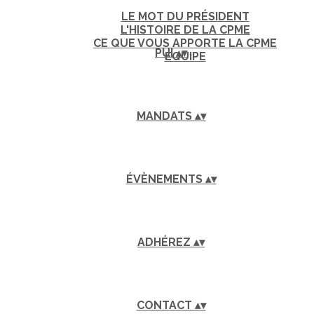
LE MOT DU PRÉSIDENT
L'HISTOIRE DE LA CPME
CE QUE VOUS APPORTE LA CPME
PUI
▴
▾
EQUIPE
MANDATS
▴
▾
ÉVÈNEMENTS
▴
▾
ADHÉREZ
▴
▾
CONTACT
▴
▾