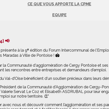
CE QUE VOUS APPORTE LA CPME
EQUIPE
4] 📢
i présente à la 9ᵉ édition du Forum Intercommunal de l'Empl
s Maradas à Ville de Pontoise ! 🏟
r la Communauté d'agglomération de Cergy Pontoise et ses par
itant les rencontres entre entreprises et demandeurs d'emploi.
 du Val-d’Oise bénéficient d'un soutien précieux dans leurs d
Président de la Communauté d'Agglomération de Cergy-Pontoi
Valerie Servat Le Coz et Elisabeth ASDRUBAL pour leur enga
oi sur notre territoire. 👏"
er avec nous et découvrir comment l’agglomération et ses par