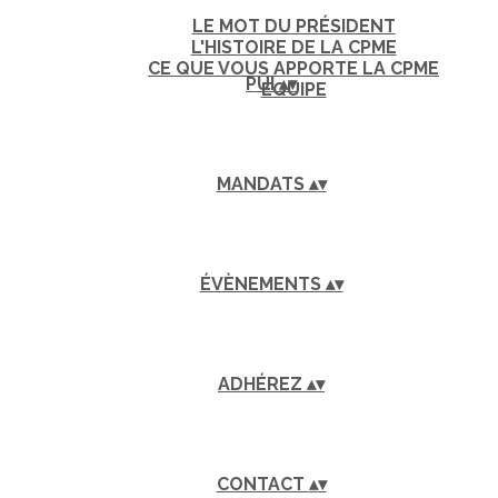
LE MOT DU PRÉSIDENT
L'HISTOIRE DE LA CPME
CE QUE VOUS APPORTE LA CPME
PUI
▴
▾
EQUIPE
MANDATS
▴
▾
ÉVÈNEMENTS
▴
▾
ADHÉREZ
▴
▾
CONTACT
▴
▾