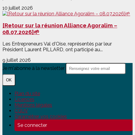
10 juillet 2026
[Retour sur la réunion Alliance Agoralim –
08.07.2026]🌱
Les Entrepreneurs Val d'Oise, représentés par leur
Président Laurent PILLARD, ont participé au...
9 juillet 2026
Je m'abonne à la newsletter
OK
Plan du site
Licences
Mentions légales
CGUV
Paramétrer vos cookies
Se connecter