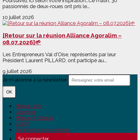
Poursuivez ici selon votre inspiration...Ce matin, 30
passionnés de deux-roues ont pris le...
10 juillet 2026
[Retour sur la réunion Alliance Agoralim –
08.07.2026]🌱
Les Entrepreneurs Val d'Oise, représentés par leur
Président Laurent PILLARD, ont participé au...
9 juillet 2026
Je m'abonne à la newsletter
OK
Plan du site
Licences
Mentions légales
CGUV
Paramétrer vos cookies
Se connecter